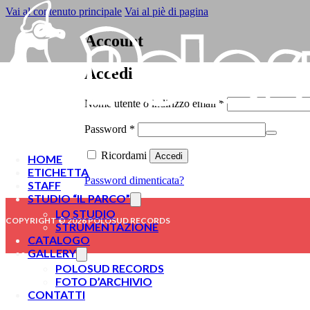
Vai al contenuto principale
Vai al piè di pagina
Account
Accedi
Richiesto
Nome utente o indirizzo email
*
Richiesto
Password
*
Ricordami
Accedi
HOME
ETICHETTA
Password dimenticata?
STAFF
STUDIO “IL PARCO”
LO STUDIO
COPYRIGHT © 2026 POLOSUD RECORDS
STRUMENTAZIONE
CATALOGO
GALLERY
POLOSUD RECORDS
FOTO D’ARCHIVIO
CONTATTI