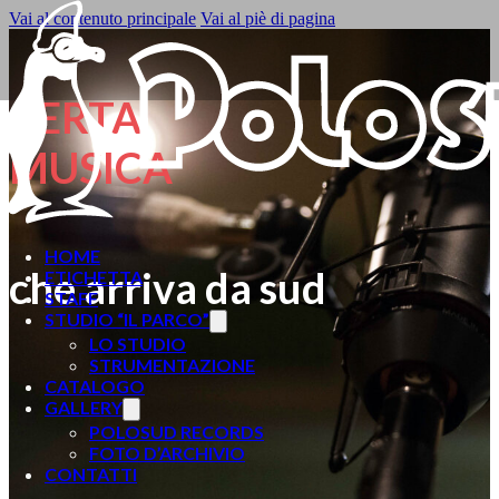
Vai al contenuto principale
Vai al piè di pagina
CERTA
MUSICA
HOME
che arriva da sud
ETICHETTA
STAFF
STUDIO “IL PARCO”
LO STUDIO
STRUMENTAZIONE
CATALOGO
GALLERY
POLOSUD RECORDS
FOTO D’ARCHIVIO
CONTATTI