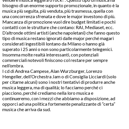
bisogno di un enorme supporto promozionale, in quanto è la
musica più seguita, più venduta, più trasmessa, quella con
una concorrenza sfrenata e dove le major investono di più.
Mancanza di promozione vuol dire budget limitati e pochi
contatti con le strutture che contano: RAI, Mediaset, ecc.
D’altronde ottimi artisti (anche napoletani) che fanno questo
tipo di musica restano ignorati dalle major perché magari
considerati ingestibili lontano da Milano o hanno già
superato i 25 anni o non sono particolarmente telegenici.
Insomma molte realtà interessanti, con potenziali
commerciali notevoli finiscono col restare per sempre
nell’ombra.
I cd di Andrea Campese, Alan Wurzburger, Lorenzo
Hengeller, dell’Orchestra Jam o di Consiglia Licciardi (solo
per citarne alcuni) sono i nostri tentativi di produrre anche
musica leggera, ma di qualità; lo facciamo perché ci
piacciono, perché crediamo nella loro musica e
continueremo, con i mezzi che abbiamo a disposizione, ad
opporci ad una politica fortemente penalizzante di “certa”
musica che arriva da sud.