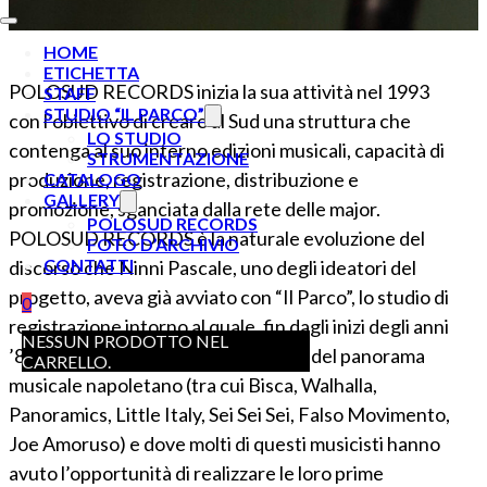
HOME
ETICHETTA
POLOSUD RECORDS inizia la sua attività nel 1993
STAFF
STUDIO “IL PARCO”
con l’obiettivo di creare al Sud una struttura che
LO STUDIO
contenga al suo interno edizioni musicali, capacità di
STRUMENTAZIONE
produzione, registrazione, distribuzione e
CATALOGO
GALLERY
promozione, sganciata dalla rete delle major.
POLOSUD RECORDS
POLOSUD RECORDS è la naturale evoluzione del
FOTO D’ARCHIVIO
CONTATTI
discorso che Ninni Pascale, uno degli ideatori del
progetto, aveva già avviato con “Il Parco”, lo studio di
0
registrazione intorno al quale, fin dagli inizi degli anni
NESSUN PRODOTTO NEL
’80 ruotano i musicisti più innovativi del panorama
CARRELLO.
musicale napoletano (tra cui Bisca, Walhalla,
Panoramics, Little Italy, Sei Sei Sei, Falso Movimento,
Joe Amoruso) e dove molti di questi musicisti hanno
avuto l’opportunità di realizzare le loro prime