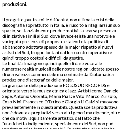
produzioni.
Il progetto, pur tra mille difficoltà, non ultima la crisi della
discografia soprattutto in Italia, è riuscito a ritagliarsi un suo
spazio, sostanzialmente per due motivi: la scarsa presenza
di iniziative simili al Sud, dove invece esiste una notevole e
variegata presenza di proposte e talenti e la politica di
abbandono adottata spesso dalle major rispetto ai nuovi
artisti del Sud, troppo lontani dal loro centro operativo e
quindi troppo costosi e difficili da gestire.
Le finalità rimangono quindi quelle di dare voce alle
numerose realtà musicali delle nostre regioni, dotate spesso
di una valenza commerciale ma confinate dall’automatica
produzione discografica delle major.
La gran parte della produzione POLOSUD RECORDS è
orientata verso la musica etnica e jazz. Artisti come Daniele
Sepe, Antonio Onorato, Maria Pia De Vito, Marco Zurzolo,
Enzo Nini, Francesco D’Errico e Giorgio Li Calzi si muovono
prevalentemente in questi ambiti. Questa scelta produttiva
non è dovuta a pregiudizi verso altri generi ma dipende, oltre
che da motivi squisitamente artistici, dal fatto che
“un’etichetta indipendente, specialmente del Sud, non può
vendere musica leggera o rock!”. Questo tipo di musica ha