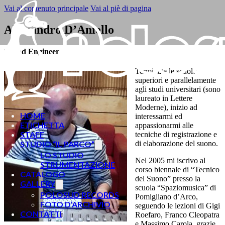
Vai al contenuto principale
Vai al piè di pagina
Alessandro D’Aniello
Sound Engineer
Terminate le scuole
superiori e parallelamente
agli studi universitari (sono
laureato in Lettere
Moderne), inizio ad
HOME
interessarmi ed
ETICHETTA
appassionarmi alle
STAFF
tecniche di registrazione e
STUDIO “IL PARCO”
di elaborazione del suono.
LO STUDIO
Nel 2005 mi iscrivo al
STRUMENTAZIONE
corso biennale di “Tecnico
CATALOGO
del Suono” presso la
GALLERY
scuola “Spaziomusica” di
POLOSUD RECORDS
Pomigliano d’Arco,
FOTO D’ARCHIVIO
seguendo le lezioni di Gigi
CONTATTI
Roefaro, Franco Cleopatra
e Massimo Carola, grazie