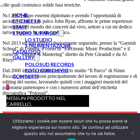
alle quali costruisco solide basi teoriche.
HOME
Nel 2007, dopo essermi diplomato e avendo l’opportunità di
ETICHETTA
assistere il fonico di palco John Ryan, affronto le prime esperienze
STAFF
lavorative nel mondo dei concerti dal vivo, settore a cui mi dedico
STUDIO “IL PARCO”
tuttora seppure in modo sporadico.
LO STUDIO
Nel 2013 mi specializzo ulteriormente seguendo, presso la “Garnish
STRUMENTAZIONE
School” di Londra, il corso di “Electronic Music Production” e il
CATALOGO
corso di “Mixing & Mastering” diretto da Pete Gleadall e da Al
GALLERY
Riley.
POLOSUD RECORDS
FOTO D’ARCHIVIO
Dal 2008 inizio a collaborare con lo studio “Il Parco” di Ninni
CONTATTI
Pascale, occupandomi principalmente del lavoro di registrazione e di
editing del suono, lavorando quindi con i maggiori musicisti del
0
panorama partenopeo e con i numerosi artisti dell’etichetta
discografica “Polosud”.
NESSUN PRODOTTO NEL
CARRELLO.
Utilizziamo i cookie per essere sicuri che tu possa avere la
COPYRIGHT © 2026 POLOSUD RECORDS
migliore esperienza sul nostro sito. Se continui ad utilizzare
questo sito noi assumiamo che tu ne sia felice.