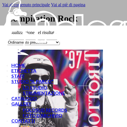
Vai al contenuto principale
Vai al piè di pagina
Compilation Rock
Visualizzazione del risultato
HOME
ETICHETTA
STAFF
STUDIO “IL PARCO”
LO STUDIO
STRUMENTAZIONE
CATALOGO
GALLERY
POLOSUD RECORDS
FOTO D’ARCHIVIO
CONTATTI