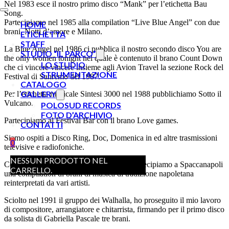
Nel 1983 esce il nostro primo disco “Mank” per l’etichetta Bau
Song.
Partecipiamo nel 1985 alla compilation “Live Blue Angel” con due
HOME
brani, Notti d’amore e Milano.
ETICHETTA
STAFF
La Blue Angel nel 1986 ci pubblica il nostro secondo disco You are
STUDIO “IL PARCO”
the only women tonight nel quale è contenuto il brano Count Down
LO STUDIO
che ci vincere vincere insieme agli Avion Travel la sezione Rock del
STRUMENTAZIONE
Festival di Sanremo del 1987.
CATALOGO
GALLERY
Per l’etichetta musicale Sintesi 3000 nel 1988 pubblichiamo Sotto il
Vulcano.
POLOSUD RECORDS
FOTO D’ARCHIVIO
Partecipiamo al Festival Bar con il brano Love games.
CONTATTI
Siamo ospiti a Disco Ring, Doc, Domenica in ed altre trasmissioni
0
televisive e radiofoniche.
NESSUN PRODOTTO NEL
Con L’addio di Libero Bovio nel 1989 partecipiamo a Spaccanapoli
CARRELLO.
una compilation di brani di musica di tradizione napoletana
reinterpretati da vari artisti.
Sciolto nel 1991 il gruppo dei Walhalla, ho proseguito il mio lavoro
di compositore, arrangiatore e chitarrista, firmando per il primo disco
da solista di Gabriella Pascale tre brani.