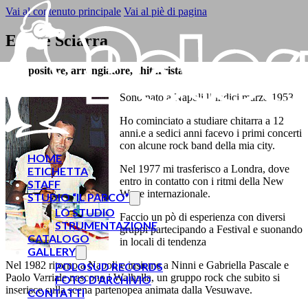
Vai al contenuto principale
Vai al piè di pagina
Ettore Sciarra
Compositore, arrangiatore, chitarrista
Sono nato a Napoli l’undici marzo 1953
Ho cominciato a studiare chitarra a 12
anni.e a sedici anni facevo i primi concerti
con alcune rock band della mia city.
HOME
Nel 1977 mi trasferisco a Londra, dove
ETICHETTA
entro in contatto con i ritmi della New
STAFF
Wave internazionale.
STUDIO “IL PARCO”
LO STUDIO
Faccio un pò di esperienza con diversi
STRUMENTAZIONE
gruppi partecipando a Festival e suonando
CATALOGO
in locali di tendenza
GALLERY
Nel 1982 ritorno a Napoli e insieme a Ninni e Gabriella Pascale e
POLOSUD RECORDS
Paolo Varriale nascono i Walhalla, un gruppo rock che subito si
FOTO D’ARCHIVIO
inserisce sulla scena partenopea animata dalla Vesuwave.
CONTATTI