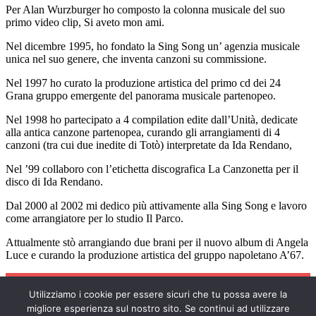
Per Alan Wurzburger ho composto la colonna musicale del suo
primo video clip, Si aveto mon ami.
Nel dicembre 1995, ho fondato la Sing Song un’ agenzia musicale
unica nel suo genere, che inventa canzoni su commissione.
Nel 1997 ho curato la produzione artistica del primo cd dei 24
Grana gruppo emergente del panorama musicale partenopeo.
Nel 1998 ho partecipato a 4 compilation edite dall’Unità, dedicate
alla antica canzone partenopea, curando gli arrangiamenti di 4
canzoni (tra cui due inedite di Totò) interpretate da Ida Rendano,
Nel ’99 collaboro con l’etichetta discografica La Canzonetta per il
disco di Ida Rendano.
Dal 2000 al 2002 mi dedico più attivamente alla Sing Song e lavoro
come arrangiatore per lo studio Il Parco.
Attualmente stò arrangiando due brani per il nuovo album di Angela
Luce e curando la produzione artistica del gruppo napoletano A’67.
Utilizziamo i cookie per essere sicuri che tu possa avere la
COPYRIGHT © 2026 POLOSUD RECORDS
migliore esperienza sul nostro sito. Se continui ad utilizzare