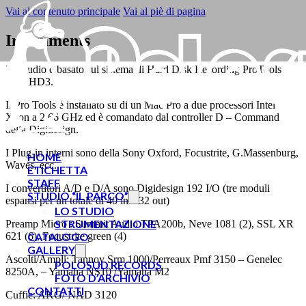
Vai al contenuto principale
Vai al piè di pagina
Instruments
Lo studio è basato sul sistema di Hard Disk Recording ProTools
(8.1) HD3.
Il Pro Tools è installato su di un Mac Pro a due processori Intel
Xeon a 2,66 GHz ed è comandato dal controller D – Command
della Digidesign.
I Plug-in interni sono della Sony Oxford, Focustrite, G.Massenburg,
HOME
Waves, ecc.
ETICHETTA
STAFF
I convertitori A/D e D/A sono Digidesign 192 I/O (tre moduli
STUDIO “IL PARCO”
espansi per un totale di 40 in e 32 out)
LO STUDIO
STRUMENTAZIONE
Preamp Micro : Summit Audio TPA200b, Neve 1081 (2), SSL XR
621 (6), Focustrite green (4)
CATALOGO
GALLERY
Ascolti/Ampli: Tannoy Srm 1000/Perreaux Pmf 3150 – Genelec
POLOSUD RECORDS
8250A, – Yamaha NS10 /Yamaha M2
FOTO D’ARCHIVIO
CONTATTI
Cuffie: AKG/ NAD 3120