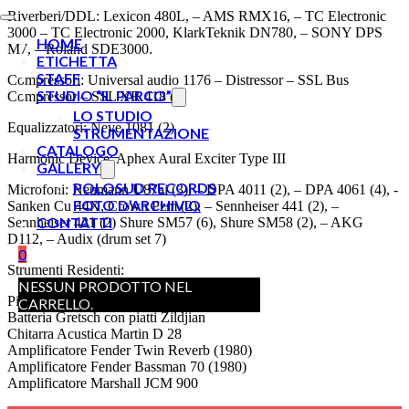
Riverberi/DDL: Lexicon 480L, – AMS RMX16, – TC Electronic
3000 – TC Electronic 2000, KlarkTeknik DN780, – SONY DPS
HOME
M7, – Roland SDE3000.
ETICHETTA
STAFF
Compressori: Universal audio 1176 – Distressor – SSL Bus
STUDIO “IL PARCO”
Compressor – SSL XR 418 (2)
LO STUDIO
Equalizzatori: Neve 1081 (2)
STRUMENTAZIONE
CATALOGO
Harmonic Device: Aphex Aural Exciter Type III
GALLERY
POLOSUD RECORDS
Microfoni: Neumann U87ai (3), – DPA 4011 (2), – DPA 4061 (4), -
FOTO D’ARCHIVIO
Sanken Cu 44X, Crown Pzm (2), – Sennheiser 441 (2), –
CONTATTI
Sennheiser 421 (2) Shure SM57 (6), Shure SM58 (2), – AKG
D112, – Audix (drum set 7)
0
Strumenti Residenti:
NESSUN PRODOTTO NEL
Pianoforte a coda Yamaha S400 (mt 1,90)
CARRELLO.
Batteria Gretsch con piatti Zildjian
Chitarra Acustica Martin D 28
Amplificatore Fender Twin Reverb (1980)
Amplificatore Fender Bassman 70 (1980)
Amplificatore Marshall JCM 900