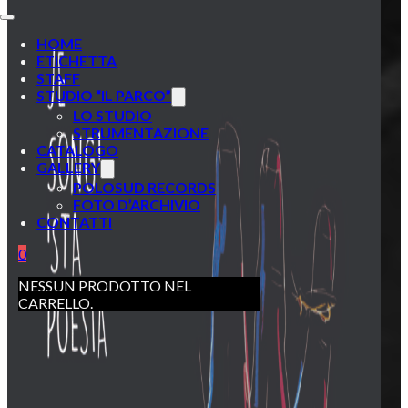
HOME
ETICHETTA
STAFF
STUDIO “IL PARCO”
LO STUDIO
STRUMENTAZIONE
CATALOGO
GALLERY
POLOSUD RECORDS
FOTO D’ARCHIVIO
CONTATTI
0
NESSUN PRODOTTO NEL
CARRELLO.