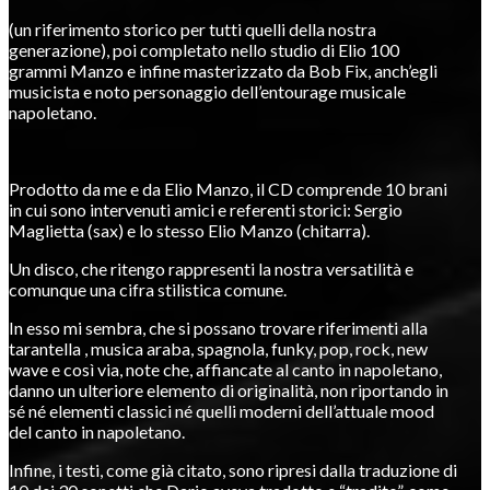
(un riferimento storico per tutti quelli della nostra
generazione), poi completato nello studio di Elio 100
grammi Manzo e infine masterizzato da Bob Fix, anch’egli
musicista e noto personaggio dell’entourage musicale
napoletano.
Prodotto da me e da Elio Manzo, il CD comprende 10 brani
in cui sono intervenuti amici e referenti storici: Sergio
Maglietta (sax) e lo stesso Elio Manzo (chitarra).
Un disco, che ritengo rappresenti la nostra versatilità e
comunque una cifra stilistica comune.
In esso mi sembra, che si possano trovare riferimenti alla
tarantella , musica araba, spagnola, funky, pop, rock, new
wave e così via, note che, affiancate al canto in napoletano,
danno un ulteriore elemento di originalità, non riportando in
sé né elementi classici né quelli moderni dell’attuale mood
del canto in napoletano.
Infine, i testi, come già citato, sono ripresi dalla traduzione di