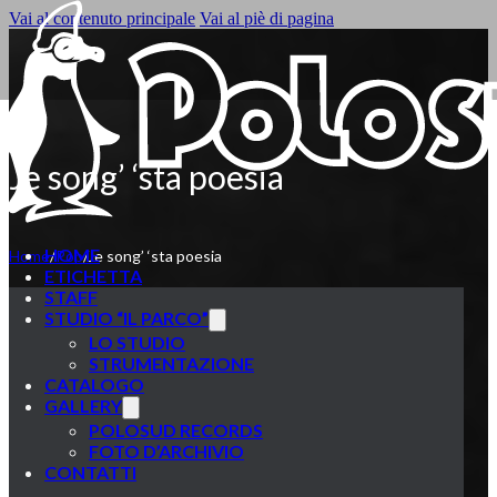
Vai al contenuto principale
Vai al piè di pagina
Je song’ ‘sta poesia
HOME
Home
/
Pop
/
Je song’ ‘sta poesia
ETICHETTA
STAFF
STUDIO “IL PARCO”
LO STUDIO
STRUMENTAZIONE
CATALOGO
GALLERY
POLOSUD RECORDS
FOTO D’ARCHIVIO
CONTATTI