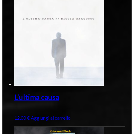
L’ultima causa
12,00
€
Aggiungi al carrello