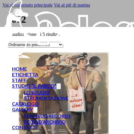
Vai al contenuto principale
Vai al piè di pagina
2002
Visualizzazione di 5 risultati
HOME
ETICHETTA
STAFF
STUDIO “IL PARCO”
LO STUDIO
STRUMENTAZIONE
CATALOGO
GALLERY
POLOSUD RECORDS
FOTO D’ARCHIVIO
CONTATTI