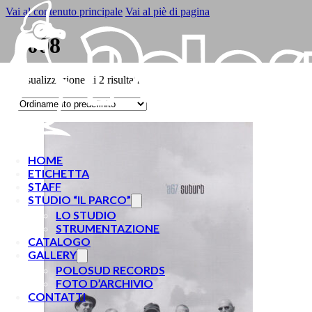
Vai al contenuto principale
Vai al piè di pagina
2008
Visualizzazione di 2 risultati
HOME
ETICHETTA
STAFF
STUDIO “IL PARCO”
LO STUDIO
STRUMENTAZIONE
CATALOGO
GALLERY
POLOSUD RECORDS
FOTO D’ARCHIVIO
CONTATTI