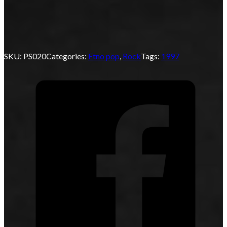
SKU:
PS020
Categories:
Etno pop
,
Rock
Tags:
1997