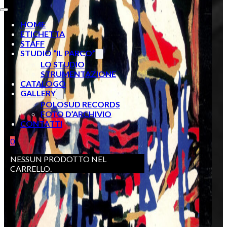
HOME
ETICHETTA
STAFF
STUDIO “IL PARCO”
LO STUDIO
STRUMENTAZIONE
CATALOGO
GALLERY
POLOSUD RECORDS
FOTO D’ARCHIVIO
CONTATTI
0
NESSUN PRODOTTO NEL
CARRELLO.