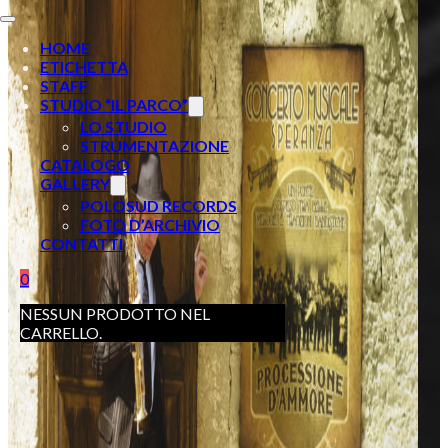
HOME
ETICHETTA
STAFF
STUDIO “IL PARCO”
LO STUDIO
STRUMENTAZIONE
CATALOGO
GALLERY
POLOSUD RECORDS
FOTO D’ARCHIVIO
CONTATTI
0
NESSUN PRODOTTO NEL
CARRELLO.