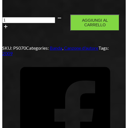
Processione
AGGIUNGI AL
d'ammore
CARRELLO
quantità
SKU:
PS070
Categories:
Banda
,
Canzone d'autore
Tags:
2009