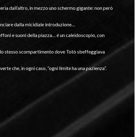
tteria dall’altro, in mezzo uno schermo gigante: non però
minciare dalla micidiale introduzione…
effoni e suoni della piazza… é un caleidoscopio, con
o nello stesso scompartimento dove Totò sbeffeggiava
verte che, in ogni caso, “ogni limite ha una pazienza”.