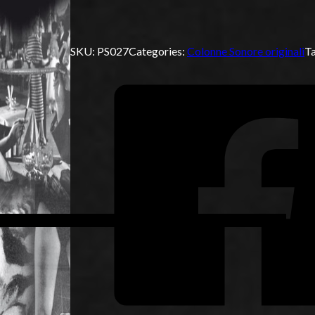
SKU:
PS027
Categories:
Colonne Sonore originali
T