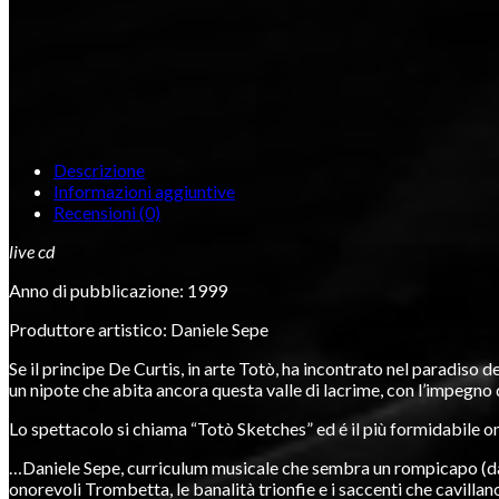
Descrizione
Informazioni aggiuntive
Recensioni (0)
live cd
Anno di pubblicazione: 1999
Produttore artistico: Daniele Sepe
Se il principe De Curtis, in arte Totò, ha incontrato nel paradis
un nipote che abita ancora questa valle di lacrime, con l’impegno 
Lo spettacolo si chiama “Totò Sketches” ed é il più formidabile 
…Daniele Sepe, curriculum musicale che sembra un rompicapo (dal f
onorevoli Trombetta, le banalità trionfie e i saccenti che cavill