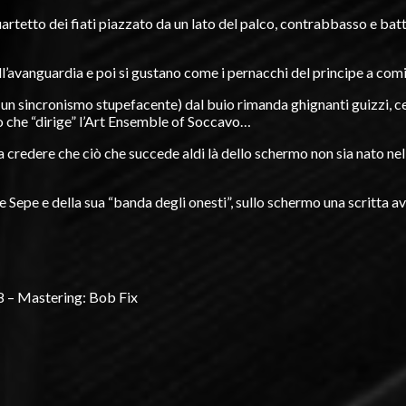
quartetto dei fiati piazzato da un lato del palco, contrabbasso e ba
all’avanguardia e poi si gustano come i pernacchi del principe a co
n un sincronismo stupefacente) dal buio rimanda ghignanti guizzi, c
o che “dirige” l’Art Ensemble of Soccavo…
nta a credere che ciò che succede aldi là dello schermo non sia nat
e Sepe e della sua “banda degli onesti”, sullo schermo una scritta av
98 – Mastering: Bob Fix