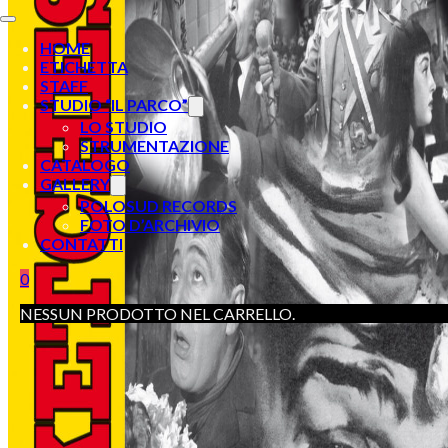
HOME
ETICHETTA
STAFF
STUDIO “IL PARCO”
LO STUDIO
STRUMENTAZIONE
CATALOGO
GALLERY
POLOSUD RECORDS
FOTO D’ARCHIVIO
CONTATTI
0
NESSUN PRODOTTO NEL CARRELLO.