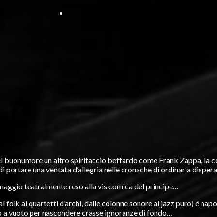
o del buonumore un altro spiritaccio beffardo come Frank Zappa, la 
di portare una ventata d’allegria nelle cronache di ordinaria dispe
omaggio teatralmente reso alla vis comica del principe…
olk ai quartetti d’archi, dalle colonne sonore al jazz puro) é napol
ano a vuoto per nascondere crasse ignoranze di fondo…