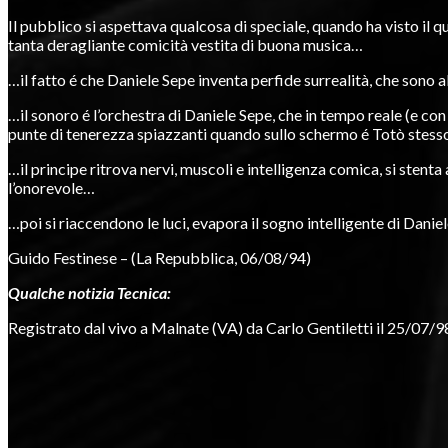
Il pubblico si aspettava qualcosa di speciale, quando ha visto il 
tanta deragliante comicità vestita di buona musica…
…il fatto é che Daniele Sepe inventa perfide surrealità, che sono 
…il sonoro é l’orchestra di Daniele Sepe, che in tempo reale (e co
punte di tenerezza spiazzanti quando sullo schermo é Totò stess
…il principe ritrova nervi, muscoli e intelligenza comica, si ste
l’onorevole…
…poi si riaccendono le luci, evapora il sogno intelligente di Daniel
Guido Festinese – (La Repubblica, 06/08/94)
Qualche notizia Tecnica:
Registrato dal vivo a Malnate (VA) da Carlo Gentiletti il 25/07/