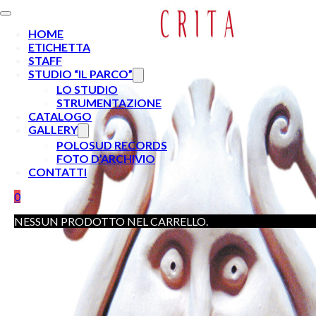
HOME
ETICHETTA
STAFF
STUDIO “IL PARCO”
LO STUDIO
STRUMENTAZIONE
CATALOGO
GALLERY
POLOSUD RECORDS
FOTO D’ARCHIVIO
CONTATTI
0
NESSUN PRODOTTO NEL CARRELLO.