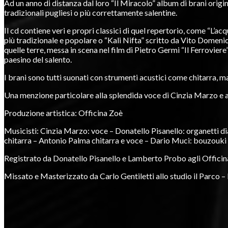
Ad un anno di distanza dal loro “Il Miracolo” album di brani orig
tradizionali pugliesi o più correttamente salentine.
Il cd contiene veri e propri classici di quel repertorio, come “L’ac
più tradizionale e popolare o “Kali Nifta” scritto da Vito Dome
quelle terre, messa in scena nel film di Pietro Germi “Il Ferroviere”
paesino del salento.
I brani sono tutti suonati con strumenti acustici come chitarra, ma
Una menzione particolare alla splendida voce di Cinzia Marzo e al
Produzione artistica: Officina Zoè
Musicisti: Cinzia Marzo: voce – Donatello Pisanello: organetti d
chitarra – Antonio Palma chitarra e voce – Dario Muci: bouzouki
Registrato da Donatello Pisanello e Lamberto Probo agli Officin
Missato e Masterizzato da Carlo Gentiletti allo studio il Parco –