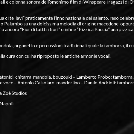
inali e colonna sonora dell’omonimo film di Winspeare i ragazzi di 
qua ci te ‘lavi” praticamente l’inno nazionale del salento, reso celeb
nico Palumbo su una dolcissima melodia di origine macedone, oppur
 o ancora “Fior di tuttti i fiori” o infine “Pizzica Paccia” una pizzica
ndola, organetto e percussioni tradizionali quale la tamborra, il cupa
la cura con cui ha riproposto le antiche armonie vocali.
iatonici, chitarra, mandola, bouzouki – Lamberto Probo: tamborra,
 e voce – Antonio Calsolaro: mandorlino – Danilo Andrioli: tambor
a Zoè Studios
 Napoli