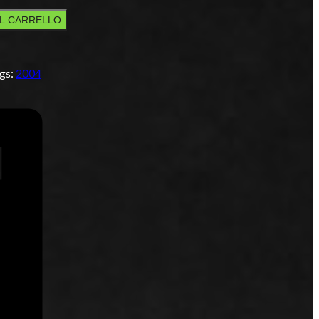
AL CARRELLO
gs:
2004