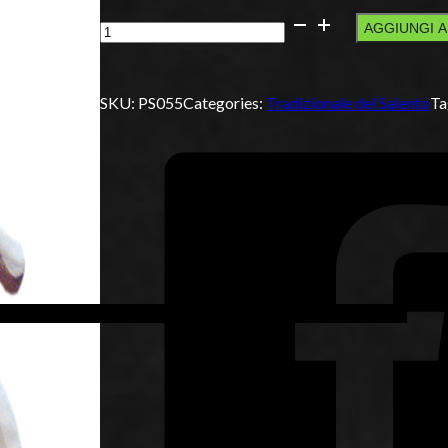
Crita
AGGIUNGI 
quantità
SKU:
PS055
Categories:
Tradizionale del Salento
Ta