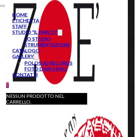
HOME
ETICHETTA
STAFF
STUDIO “IL PARCO”
LO STUDIO
STRUMENTAZIONE
CATALOGO
GALLERY
POLOSUD RECORDS
FOTO D’ARCHIVIO
CONTATTI
0
NESSUN PRODOTTO NEL
CARRELLO.