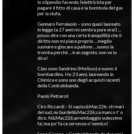
lo stipendio facendo l’elettricista per
pagare il fitto di casa e la bombola del gas
per la stufa.
Gennaro Ferraiuolo – sono quasi laureato
in legge (a 27 anni mi sembra pure ora!) …
posso dire con una certa tranquillità che il
diritto non mi piace proprio …meglio
suonare e giocare a pallone …suono la
tromba perché …è un segreto, non ve lo
dico!
Ciao sono Sandrino (Molisso) e suono il
bombardino. Ho 23 anni, laureando in
Chimica e sono uno degli acquisti recenti
della Contrabbanda.
Paolo Petraroli
Ciro Riccardi – Si sapiss&Mac226; sti mari
del sud, nu burdell&Mac226;ca manco t' o
dico. N&Mac226;arrembaggio vulessimo
fa', ma po' fa ce servesse o' nemico!
Sono Gerone, e Contrabbando da due anni.