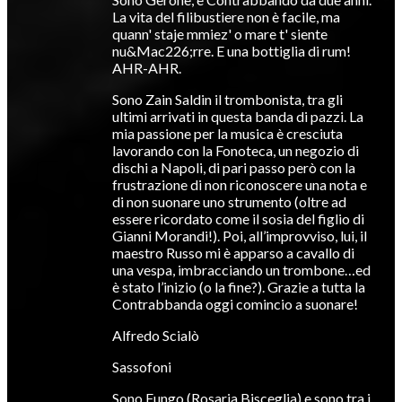
La vita del filibustiere non è facile, ma
quann' staje mmiez' o mare t' siente
nu&Mac226;rre. E una bottiglia di rum!
AHR-AHR.
Sono Zain Saldin il trombonista, tra gli
ultimi arrivati in questa banda di pazzi. La
mia passione per la musica è cresciuta
lavorando con la Fonoteca, un negozio di
dischi a Napoli, di pari passo però con la
frustrazione di non riconoscere una nota e
di non suonare uno strumento (oltre ad
essere ricordato come il sosia del figlio di
Gianni Morandi!). Poi, all’improvviso, lui, il
maestro Russo mi è apparso a cavallo di
una vespa, imbracciando un trombone…ed
è stato l’inizio (o la fine?). Grazie a tutta la
Contrabbanda oggi comincio a suonare!
Alfredo Scialò
Sassofoni
Sono Fungo (Rosaria Bisceglia) e sono tra i