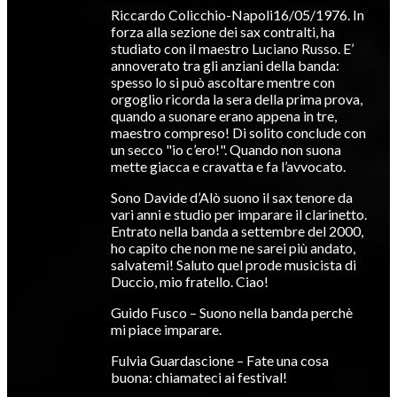
Riccardo Colicchio-Napoli16/05/1976. In
forza alla sezione dei sax contralti, ha
studiato con il maestro Luciano Russo. E’
annoverato tra gli anziani della banda:
spesso lo si può ascoltare mentre con
orgoglio ricorda la sera della prima prova,
quando a suonare erano appena in tre,
maestro compreso! Di solito conclude con
un secco "io c’ero!". Quando non suona
mette giacca e cravatta e fa l’avvocato.
Sono Davide d’Alò suono il sax tenore da
vari anni e studio per imparare il clarinetto.
Entrato nella banda a settembre del 2000,
ho capito che non me ne sarei più andato,
salvatemi! Saluto quel prode musicista di
Duccio, mio fratello. Ciao!
Guido Fusco – Suono nella banda perchè
mi piace imparare.
Fulvia Guardascione – Fate una cosa
buona: chiamateci ai festival!