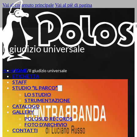
Vai al contenuto principale
Vai al piè di pagina
Il giudizio universale
HOME
Home
/
Banda
/
Il giudizio universale
ETICHETTA
STAFF
STUDIO “IL PARCO”
LO STUDIO
STRUMENTAZIONE
CATALOGO
GALLERY
POLOSUD RECORDS
FOTO D’ARCHIVIO
CONTATTI