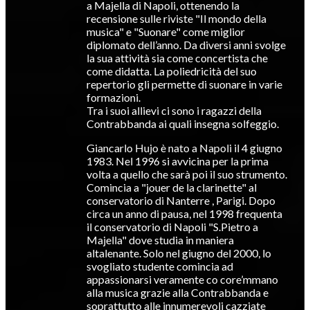
a Majella di Napoli, ottenendo la
recensione sulle riviste "Il mondo della
musica" e "Suonare" come miglior
diplomato dell’anno. Da diversi anni svolge
la sua attività sia come concertista che
come didatta. La poliedricità del suo
repertorio gli permette di suonare in varie
formazioni.
Tra i suoi allievi ci sono i ragazzi della
Contrabbanda ai quali insegna solfeggio.
Giancarlo Hujo è nato a Napoli il 4 giugno
1983. Nel 1996 si avvicina per la prima
volta a quello che sarà poi il suo strumento.
Comincia a "jouer de la clarinette" al
conservatorio di Nanterre , Parigi. Dopo
circa un anno di pausa, nel 1998 frequenta
il conservatorio di Napoli "S.Pietro a
Majella" dove studia in maniera
altalenante. Solo nel giugno del 2000, lo
svogliato studente comincia ad
appassionarsi veramente co core’mmano
alla musica grazie alla Contrabbanda e
soprattutto alle innumerevoli cazziate