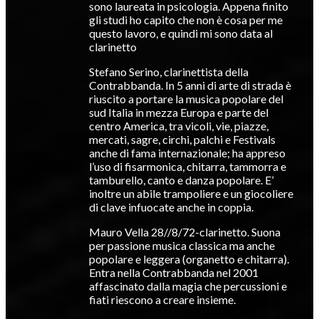
sono laureata in psicologia. Appena finito
gli studi ho capito che non è cosa per me
questo lavoro, e quindi mi sono data al
clarinetto
Stefano Serino, clarinettista della
Contrabbanda. In 5 anni di arte di strada è
riuscito a portare la musica popolare del
sud Italia in mezza Europa e parte del
centro America, tra vicoli, vie, piazze,
mercati, sagre, circhi, palchi e Festivals
anche di fama internazionale; ha appreso
l’uso di fisarmonica, chitarra, tammorra e
tamburello, canto e danza popolare. E’
inoltre un abile trampoliere e un giocoliere
di clave infuocate anche in coppia.
Mauro Vella 28//8/72-clarinetto. Suona
per passione musica classica ma anche
popolare e leggera (organetto e chitarra).
Entra nella Contrabbanda nel 2001
affascinato dalla magia che percussioni e
fiati riescono a creare insieme.