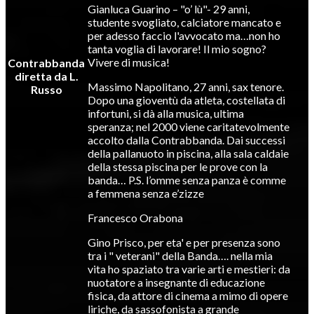
Gianluca Guarino – "o’ lù"- 29 anni,
studente svogliato, calciatore mancato e
per adesso faccio l'avvocato ma…non ho
tanta voglia di lavorare! Il mio sogno?
Vivere di musica!
Contrabbanda
diretta da L.
Massimo Napolitano, 27 anni, sax tenore.
Russo
Dopo una gioventù da atleta, costellata di
infortuni, si dà alla musica, ultima
speranza; nel 2000 viene caritatevolmente
accolto dalla Contrabbanda. Dai successi
della pallanuoto in piscina, alla sala caldaie
della stessa piscina per le prove con la
banda… P.S. l’omme senza panza è comme
a femmena senza e’zizze
Francesco Orabona
Gino Prisco, per eta' e per presenza sono
tra i " veterani" della Banda…. nella mia
vita ho spaziato tra varie arti e mestieri: da
nuotatore a insegnante di educazione
fisica, da attore di cinema a mimo di opere
liriche, da sassofonista a grande