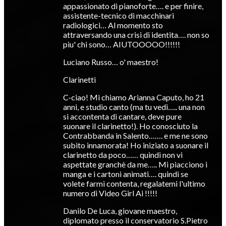
appassionato di pianoforte…. e per finire,
assistente-tecnico di macchinari
radiologici… Al momento sto
attraversando una crisi di identita…. non so
piu' chi sono… AIUTOOOOO!!!!!!
Luciano Russo… o' maestro!
Clarinetti
C-ciao! Mi chiamo Arianna Caputo, ho 21
anni, e studio canto (ma tu vedi….. una non
si accontenta di cantare, deve pure
suonare il clarinetto!). Ho conosciuto la
Contrabbanda in Salento……. e me ne sono
subito innamorata! Ho iniziato a suonare il
clarinetto da poco…… quindi non vi
aspettate granchè da me….. Mi piacciono i
manga e i cartoni animati…. quindi se
volete farmi contenta, regalatemi l'ultimo
numero di Video Girl Ai !!!!!
Danilo De Luca, giovane maestro,
diplomato presso il conservatorio S.Pietro