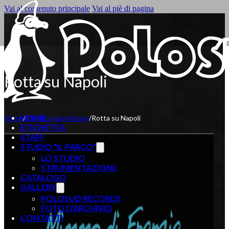
Vai al contenuto principale
Vai al piè di pagina
Rotta su Napoli
HOME
Home
/
Classica napoletana
/
Rotta su Napoli
ETICHETTA
STAFF
STUDIO “IL PARCO”
LO STUDIO
STRUMENTAZIONE
CATALOGO
GALLERY
POLOSUD RECORDS
FOTO D’ARCHIVIO
CONTATTI