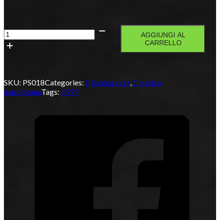
Santa
AGGIUNGI AL
Lucia
CARRELLO
quantità
SKU:
PS018
Categories:
Classica Jazz
,
Classica
napoletana
Tags:
1997