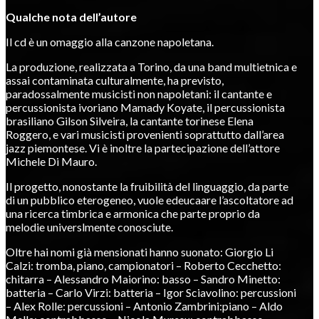
Qualche nota dell’autore
Il cd è un omaggio alla canzone napoletana.
La produzione, realizzata a Torino, da una band multietnica e
assai contaminata culturalmente, ha previsto,
paradossalmente musicisti non napoletani: il cantante e
percussionista ivoriano Mamady Koyate, il percussionista
brasiliano Gilson Silveira, la cantante torinese Elena
Roggero, e vari musicisti provenienti soprattutto dall’area
jazz piemontese. Vi è inoltre la partecipazione dell’attore
Michele Di Mauro.
Il progetto, nonostante la fruibilità del linguaggio, da parte
di un pubblico eterogeneo, vuole edeucaare l’ascoltatore ad
una ricerca timbrica e armonica che parte proprio da
melodie universlmente conosciute.
Oltre hai nomi già mensionati hanno suonato: Giorgio Li
Calzi: tromba, piano, campionatori – Roberto Cecchetto:
chitarra – Alessandro Maiorino: basso – Sandro Minetto:
batteria – Carlo Virzi: batteria – Igor Sciavolino: percussioni
– Alex Rolle: percussioni – Antonio Zambrini:piano – Aldo