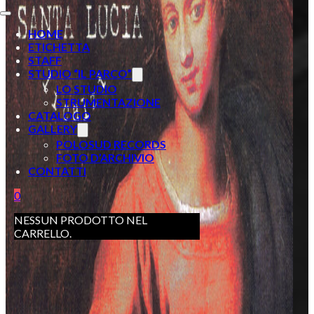
HOME
ETICHETTA
STAFF
STUDIO “IL PARCO”
LO STUDIO
STRUMENTAZIONE
CATALOGO
GALLERY
POLOSUD RECORDS
FOTO D’ARCHIVIO
CONTATTI
0
NESSUN PRODOTTO NEL
CARRELLO.