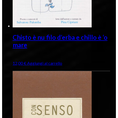
Chisto è nu filo d’erba e chillo è ‘o
mare
12,00
€
Aggiungi al carrello