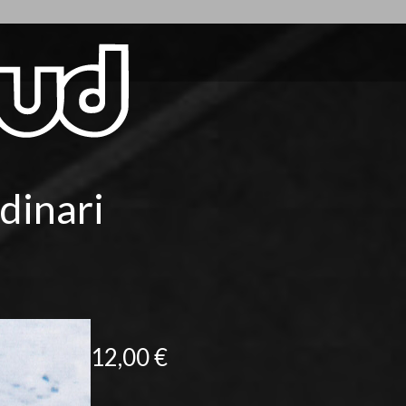
rdinari
12,00
€