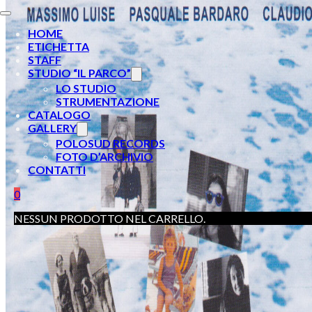
HOME
ETICHETTA
STAFF
STUDIO “IL PARCO”
LO STUDIO
STRUMENTAZIONE
CATALOGO
GALLERY
POLOSUD RECORDS
FOTO D’ARCHIVIO
CONTATTI
0
NESSUN PRODOTTO NEL CARRELLO.