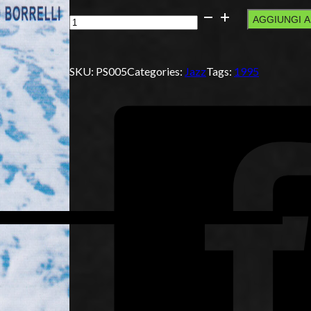
Tratti
AGGIUNGI 
d'incontri
straordinari
quantità
SKU:
PS005
Categories:
Jazz
Tags:
1995