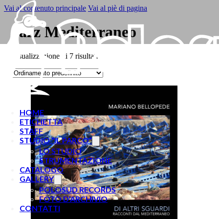
Vai al contenuto principale
Vai al piè di pagina
Jazz Mediterraneo
Visualizzazione di 7 risultati
HOME
ETICHETTA
STAFF
STUDIO “IL PARCO”
LO STUDIO
STRUMENTAZIONE
CATALOGO
GALLERY
POLOSUD RECORDS
FOTO D’ARCHIVIO
CONTATTI