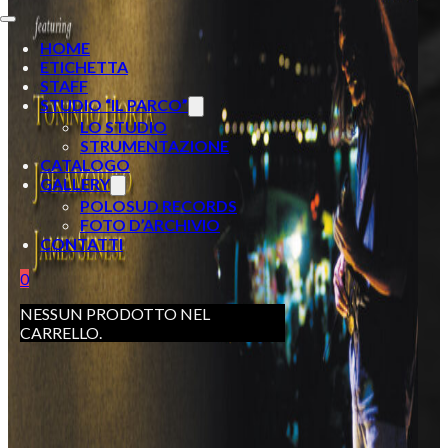
HOME
ETICHETTA
STAFF
STUDIO “IL PARCO”
LO STUDIO
STRUMENTAZIONE
CATALOGO
GALLERY
POLOSUD RECORDS
FOTO D’ARCHIVIO
CONTATTI
0
NESSUN PRODOTTO NEL
CARRELLO.