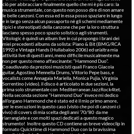
ciò per abbracciare finalmente quello che mi è più caro: la
musica strumentale, con questo non posso dire di non amare
le belle canzoni. Con essa ed in essa posso spaziare in lungo
e in largo senza alcun passaporto nè gli schemi mediamente
tipici e stereotipati della canzone che per la loro struttura
lasciano spesso poco spazio solistico agli strumenti.
Vitologic è quindi un album live in cui propongo i brani dei
miei precedenti albums da solista: Piano & Bit (BMG/RCA
1992) e Vintage Hands (Hullabaloo 2006) ed un’altra mia
attività live di questi anni, meno difficile musicalmente ma
non per questo meno affascinante: “Hammond Duo”.
Coaudiuvato da preziosi musicisti quali Franco Giacoia
guitar, Agostino Mennella Drums, Vittorio Pepe bass, e
vocalists come Annagaia Mariella, Monica Pujia, Virginia
Sorrentino (video). il disco è articolato in due sezioni, la
prima solo strumentale con Mediterranean JazzRock4tet.
Nella seconda sezione “Hammond Duo” invece mi dedico
all’organo Hammond che è stato ed è il mio primo amore,
per le esecuzioni in questo caso (visto che poi di canzoni ci
vivo) di covers di mia scelta degli anni ’70/’80 da me
riarrangiate e con molti spazi dedicati a questo magico
strumento! Inoltre questo CD contiene un breve videoclip in
formato Quicktime di Hammond Duo con la bravissima