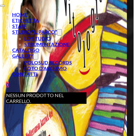
HOME
ETICHETTA
STAFF
STUDIO “IL PARCO”
LO STUDIO
STRUMENTAZIONE
CATALOGO
GALLERY
POLOSUD RECORDS
FOTO D’ARCHIVIO
CONTATTI
0
NESSUN PRODOTTO NEL
CARRELLO.