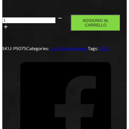
Vitologic
AGGIUNGI AL
quantità
CARRELLO
SKU:
PS075
Categories:
Jazz Mediterraneo
Tags:
2010