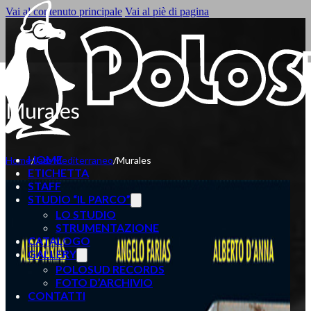
Vai al contenuto principale
Vai al piè di pagina
Murales
HOME
Home
/
Jazz Mediterraneo
/
Murales
ETICHETTA
STAFF
STUDIO “IL PARCO”
LO STUDIO
STRUMENTAZIONE
CATALOGO
GALLERY
POLOSUD RECORDS
FOTO D’ARCHIVIO
CONTATTI