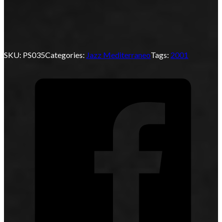
SKU:
PS035
Categories:
Jazz Mediterraneo
Tags:
2001